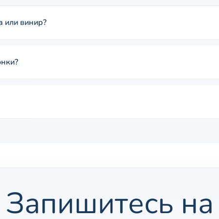
а или винир?
онки?
Запишитесь на