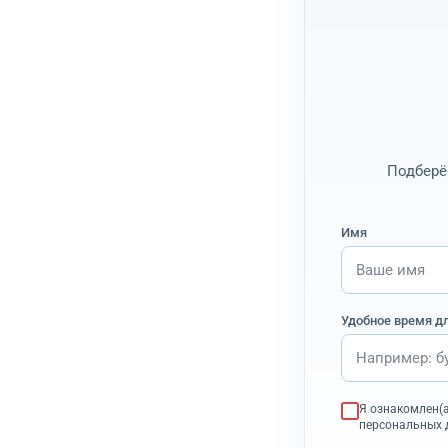
Подберё
Имя
Удобное время д
Я ознакомлен(а
персональных д