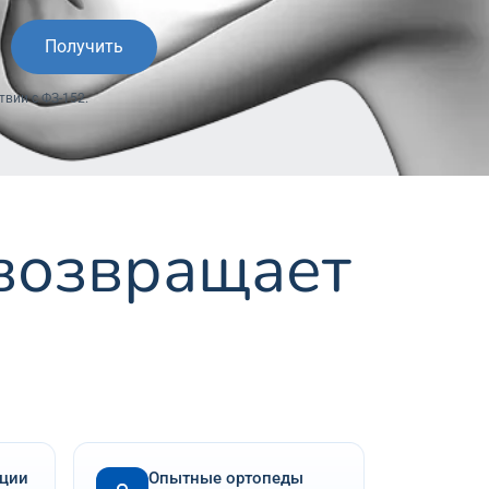
Получить
вии с ФЗ-152.
 возвращает
кции
Опытные ортопеды