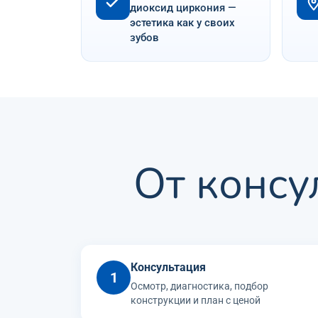
диоксид циркония —
эстетика как у своих
зубов
От консу
Консультация
1
Осмотр, диагностика, подбор
конструкции и план с ценой